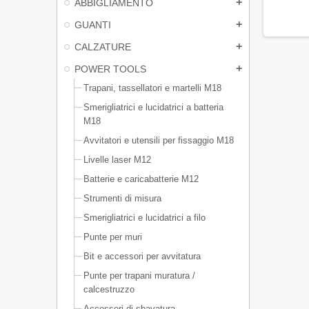
ABBIGLIAMENTO
add
GUANTI
add
CALZATURE
add
POWER TOOLS
add
Trapani, tassellatori e martelli M18
Smerigliatrici e lucidatrici a batteria
M18
Avvitatori e utensili per fissaggio M18
Livelle laser M12
Batterie e caricabatterie M12
Strumenti di misura
Smerigliatrici e lucidatrici a filo
Punte per muri
Bit e accessori per avvitatura
Punte per trapani muratura /
calcestruzzo
Accessori di sbavatura