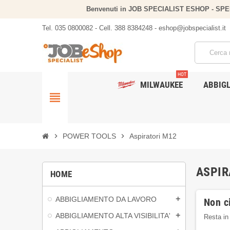
Benvenuti in JOB SPECIALIST ESHOP - SP
Tel. 035 0800082 - Cell. 388 8384248 - eshop@jobspecialist.it
HOT
MILWAUKEE
ABBIG
view_headline
chevron_right
POWER TOOLS
chevron_right
Aspiratori M12
ASPIR
HOME
ABBIGLIAMENTO DA LAVORO
add
Non ci
ABBIGLIAMENTO ALTA VISIBILITA'
add
Resta in 