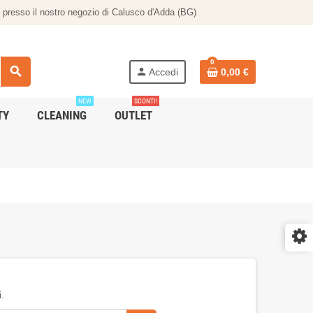
te presso il nostro negozio di Calusco d'Adda (BG)
0
search
person
Accedi
0,00 €
NEW
SCONTI!
TY
CLEANING
OUTLET
i.