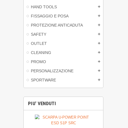
HAND TOOLS
add
FISSAGGIO E POSA
add
PROTEZIONE ANTICADUTA
add
SAFETY
add
OUTLET
add
CLEANING
add
PROMO
add
PERSONALIZZAZIONE
add
SPORTWARE
add
PIU' VENDUTI