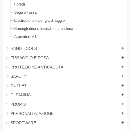
Foretti
Sega a tazza
Elettroutensili per giardinaggio
Smerigliatrici e lucidatrici a batteria
Aspiratori M12
HAND TOOLS
add
FISSAGGIO E POSA
add
PROTEZIONE ANTICADUTA
add
SAFETY
add
OUTLET
add
CLEANING
add
PROMO
add
PERSONALIZZAZIONE
add
SPORTWARE
add