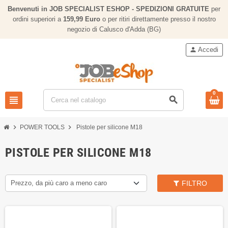
Benvenuti in JOB SPECIALIST ESHOP - SPEDIZIONI GRATUITE
per
ordini superiori a
159,
99 Euro
o per ritiri direttamente presso il nostro
negozio di Calusco d'Adda (BG)
person
Accedi
0
view_headline
search
chevron_right
chevron_right
POWER TOOLS
Pistole per silicone M18
PISTOLE PER SILICONE M18
Prezzo, da più caro a meno caro
FILTRO