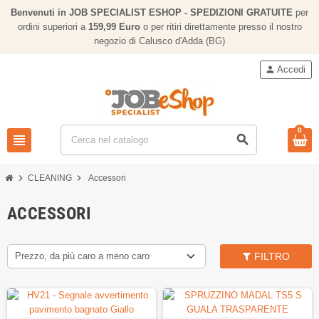
Benvenuti in JOB SPECIALIST ESHOP - SPEDIZIONI GRATUITE
per
ordini superiori a
159,
99 Euro
o per ritiri direttamente presso il nostro
negozio di Calusco d'Adda (BG)
person
Accedi
0
view_headline
search
chevron_right
chevron_right
CLEANING
Accessori
ACCESSORI
Prezzo, da più caro a meno caro
FILTRO