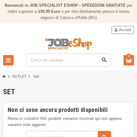
Benvenuti in JOB SPECIALIST ESHOP - SPEDIZIONI GRATUITE
per
ordini superiori a
159,
99 Euro
o per ritiri direttamente presso il nostro
negozio di Calusco d'Adda (BG)
person
Accedi
0
view_headline
search
chevron_right
chevron_right
OUTLET
Set
SET
Non ci sono ancora prodotti disponibili
Resta in contatto! Altri prodotti verranno mostrati qui non appena
saranno stati aggiunti.