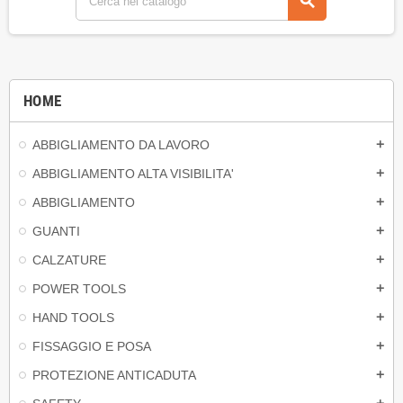
search
HOME
ABBIGLIAMENTO DA LAVORO
add
ABBIGLIAMENTO ALTA VISIBILITA'
add
ABBIGLIAMENTO
add
GUANTI
add
CALZATURE
add
POWER TOOLS
add
HAND TOOLS
add
FISSAGGIO E POSA
add
PROTEZIONE ANTICADUTA
add