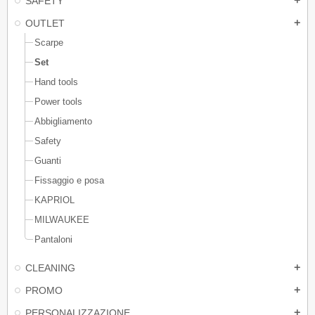
SAFETY
add
OUTLET
add
Scarpe
Set
Hand tools
Power tools
Abbigliamento
Safety
Guanti
Fissaggio e posa
KAPRIOL
MILWAUKEE
Pantaloni
CLEANING
add
PROMO
add
PERSONALIZZAZIONE
add