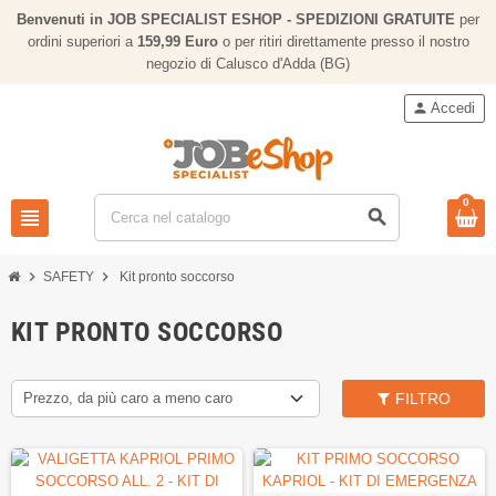
Benvenuti in JOB SPECIALIST ESHOP - SPEDIZIONI GRATUITE
per
ordini superiori a
159,
99 Euro
o per ritiri direttamente presso il nostro
negozio di Calusco d'Adda (BG)
person
Accedi
0
view_headline
search
chevron_right
chevron_right
SAFETY
Kit pronto soccorso
KIT PRONTO SOCCORSO
Prezzo, da più caro a meno caro
FILTRO