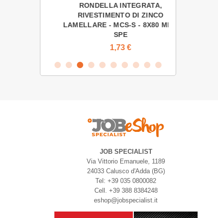
X62
RONDELLA INTEGRATA,
RIVESTIMENTO DI ZINCO
LAMELLARE - MCS-S - 8X80 MM -
SPE
1,73 €
JOB SPECIALIST
Via Vittorio Emanuele, 1189
24033 Calusco d'Adda (BG)
Tel: +39 035 0800082
Cell. +39 388 8384248
eshop@jobspecialist.it