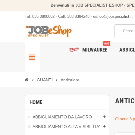
Benvenuti in JOB SPECIALIST ESHOP - SP
Tel. 035 0800082 - Cell. 388 8384248 - eshop@jobspecialist.it
HOT
MILWAUKEE
ABBIG
view_headline
chevron_right
GUANTI
chevron_right
Anticalore
ANTIC
HOME
ABBIGLIAMENTO DA LAVORO
add
Ci sono 3 p
ABBIGLIAMENTO ALTA VISIBILITA'
add