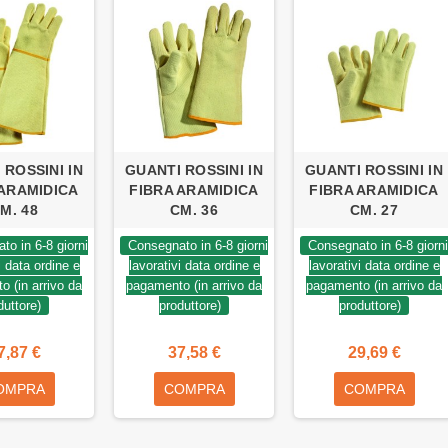
 ROSSINI IN
GUANTI ROSSINI IN
GUANTI ROSSINI IN
 ARAMIDICA
FIBRA ARAMIDICA
FIBRA ARAMIDICA
M. 48
CM. 36
CM. 27
to in 6-8 giorni
Consegnato in 6-8 giorni
Consegnato in 6-8 giorni
i data ordine e
lavorativi data ordine e
lavorativi data ordine e
 (in arrivo da
pagamento (in arrivo da
pagamento (in arrivo da
duttore)
produttore)
produttore)
7,87 €
37,58 €
29,69 €
OMPRA
COMPRA
COMPRA