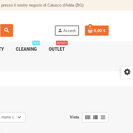
te presso il nostro negozio di Calusco d'Adda (BG)
0
search
person
Accedi
0,00 €
NEW
SCONTI!
TY
CLEANING
OUTLET
view_comfy
view_list
view_headline
a meno caro
Vista