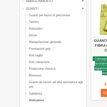
ABBIGLIAMENTO
add
GUANTI
add
Guanti per lavori di precisione
Termici
Antistatici
Driver
GUANTI
Manipolazione generale
FIBRA
Prestazioni grip
C
Anti taglio
Consegna
Anti vibrazione
lavorativ
pagamento
Protezione chimica
pro
Monouso
Guanti da lavoro ad alta resistenza agli
4
urti
C
Saldatura
Anticalore