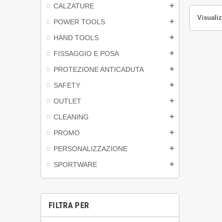
CALZATURE
add
Visualiz
POWER TOOLS
add
HAND TOOLS
add
FISSAGGIO E POSA
add
PROTEZIONE ANTICADUTA
add
SAFETY
add
OUTLET
add
CLEANING
add
PROMO
add
PERSONALIZZAZIONE
add
SPORTWARE
add
FILTRA PER