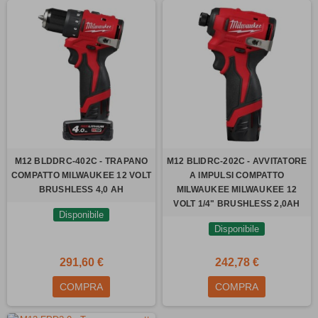
M12 BLDDRC-402C - TRAPANO
M12 BLIDRC-202C - AVVITATORE
COMPATTO MILWAUKEE 12 VOLT
A IMPULSI COMPATTO
BRUSHLESS 4,0 AH
MILWAUKEE MILWAUKEE 12
VOLT 1/4" BRUSHLESS 2,0AH
Disponibile
Disponibile
291,60 €
242,78 €
COMPRA
COMPRA