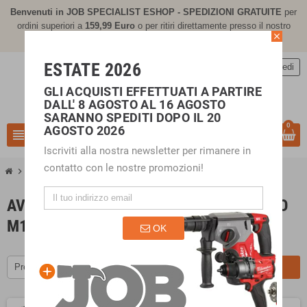
Benvenuti in JOB SPECIALIST ESHOP - SPEDIZIONI GRATUITE
per
ordini superiori a
159,
99 Euro
o per ritiri direttamente presso il nostro
close
negozio di Calusco d'Adda (BG)
ESTATE 2026
person
Accedi
GLI ACQUISTI EFFETTUATI A PARTIRE
DALL' 8 AGOSTO AL 16 AGOSTO
SARANNO SPEDITI DOPO IL 20
0
AGOSTO 2026
view_headline
search
Iscriviti alla nostra newsletter per rimanere in
contatto con le nostre promozioni!
chevron_right
chevron_right
POWER TOOLS
Avvitatori e utensili per fissaggio M12
AVVITATORI E UTENSILI PER FISSAGGIO
M12
OK
Prezzo, da più caro a meno caro
FILTRO