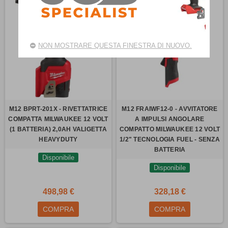
NON MOSTRARE QUESTA FINESTRA DI NUOVO.
M12 BPRT-201X - RIVETTATRICE
M12 FRAIWF12-0 - AVVITATORE
COMPATTA MILWAUKEE 12 VOLT
A IMPULSI ANGOLARE
(1 BATTERIA) 2,0AH VALIGETTA
COMPATTO MILWAUKEE 12 VOLT
HEAVYDUTY
1/2" TECNOLOGIA FUEL - SENZA
BATTERIA
Disponibile
Disponibile
498,98 €
328,18 €
COMPRA
COMPRA