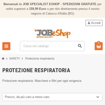
Benvenuti in JOB SPECIALIST ESHOP - SPEDIZIONI GRATUITE
per
ordini superiori a
159,
99 Euro
o per ritiri direttamente presso il nostro
negozio di Calusco d'Adda (BG)
person
Accedi
0
view_headline
search
chevron_right
chevron_right
SAFETY
Protezione respiratoria
PROTEZIONE RESPIRATORIA
Protezione respiratoria: Maschere e filtri per ogni esigenza
Prezzo, da più caro a meno caro