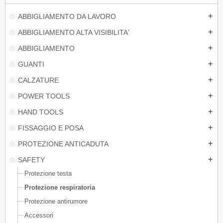
ABBIGLIAMENTO DA LAVORO
add
ABBIGLIAMENTO ALTA VISIBILITA'
add
ABBIGLIAMENTO
add
GUANTI
add
CALZATURE
add
POWER TOOLS
add
HAND TOOLS
add
FISSAGGIO E POSA
add
PROTEZIONE ANTICADUTA
add
SAFETY
add
Protezione testa
Protezione respiratoria
Protezione antirumore
Accessori