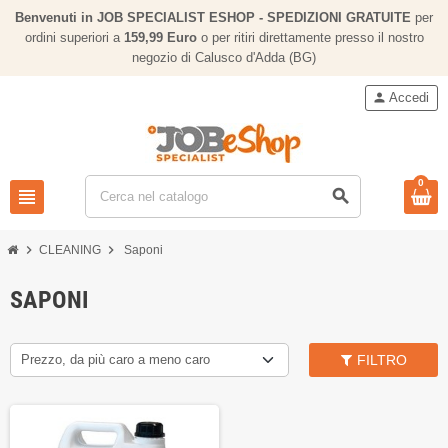
Benvenuti in JOB SPECIALIST ESHOP - SPEDIZIONI GRATUITE
per
ordini superiori a
159,
99 Euro
o per ritiri direttamente presso il nostro
negozio di Calusco d'Adda (BG)
person
Accedi
0
view_headline
search
chevron_right
chevron_right
CLEANING
Saponi
SAPONI
Prezzo, da più caro a meno caro
FILTRO