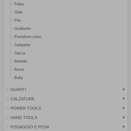
Felpa
GIlet
Pile
Giubbotto
Pantalone corto
Salopette
Sacca
Bretelle
Borse
Baby
GUANTI
add
CALZATURE
add
POWER TOOLS
add
HAND TOOLS
add
FISSAGGIO E POSA
add