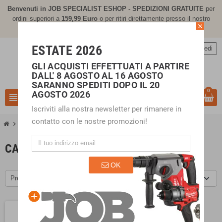
Benvenuti in JOB SPECIALIST ESHOP - SPEDIZIONI GRATUITE
per
ordini superiori a
159,
99 Euro
o per ritiri direttamente presso il nostro
close
negozio di Calusco d'Adda (BG)
ESTATE 2026
person
Accedi
GLI ACQUISTI EFFETTUATI A PARTIRE
DALL' 8 AGOSTO AL 16 AGOSTO
SARANNO SPEDITI DOPO IL 20
0
AGOSTO 2026
view_headline
search
Iscriviti alla nostra newsletter per rimanere in
contatto con le nostre promozioni!
chevron_right
chevron_right
ABBIGLIAMENTO
Calzamaglia
CALZAMAGLIA
OK
Prezzo, da più caro a meno caro