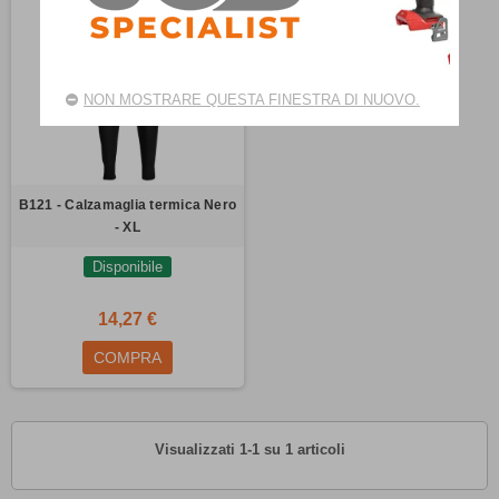
NON MOSTRARE QUESTA FINESTRA DI NUOVO.
B121 - Calzamaglia termica Nero
- XL
Disponibile
14,27 €
COMPRA
Visualizzati 1-1 su 1 articoli