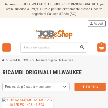
Benvenuti in JOB SPECIALIST ESHOP - SPEDIZIONI GRATUITE
per
ordini superiori a
159,
99 Euro
o per ritiri direttamente presso il nostro
negozio di Calusco d'Adda (BG)
person
Accedi
0
view_headline
search
chevron_right
chevron_right
POWER TOOLS
Ricambi originali Milwaukee
RICAMBI ORIGINALI MILWAUKEE
Prezzo, da più caro a meno caro
FILTRO