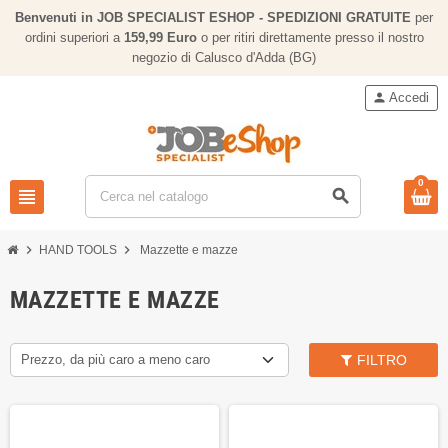
Benvenuti in JOB SPECIALIST ESHOP - SPEDIZIONI GRATUITE
per
ordini superiori a
159,
99 Euro
o per ritiri direttamente presso il nostro
negozio di Calusco d'Adda (BG)
person
Accedi
0
view_headline
search
chevron_right
chevron_right
HAND TOOLS
Mazzette e mazze
MAZZETTE E MAZZE
Prezzo, da più caro a meno caro
FILTRO