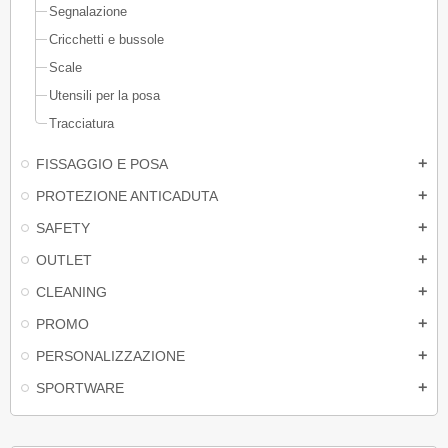
Segnalazione
Cricchetti e bussole
Scale
Utensili per la posa
Tracciatura
FISSAGGIO E POSA
add
PROTEZIONE ANTICADUTA
add
SAFETY
add
OUTLET
add
CLEANING
add
PROMO
add
PERSONALIZZAZIONE
add
SPORTWARE
add