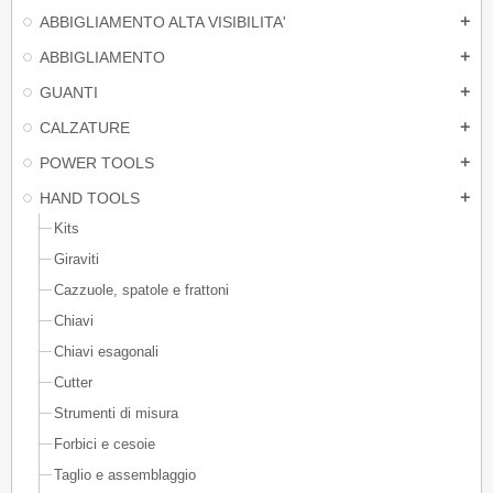
ABBIGLIAMENTO ALTA VISIBILITA'
add
ABBIGLIAMENTO
add
GUANTI
add
CALZATURE
add
POWER TOOLS
add
HAND TOOLS
add
Kits
Giraviti
Cazzuole, spatole e frattoni
Chiavi
Chiavi esagonali
Cutter
Strumenti di misura
Forbici e cesoie
Taglio e assemblaggio