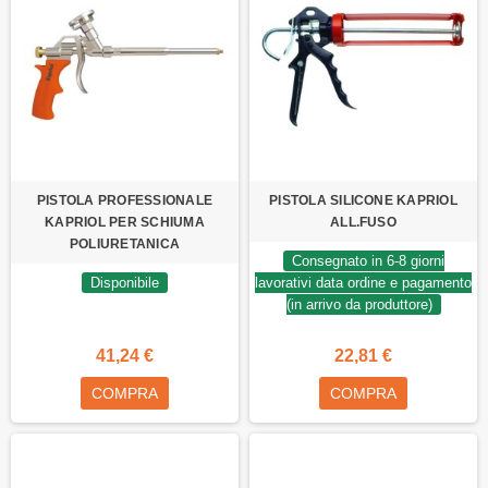
PISTOLA PROFESSIONALE
PISTOLA SILICONE KAPRIOL
KAPRIOL PER SCHIUMA
ALL.FUSO
POLIURETANICA
Consegnato in 6-8 giorni
Disponibile
lavorativi data ordine e pagamento
(in arrivo da produttore)
41,24 €
22,81 €
COMPRA
COMPRA