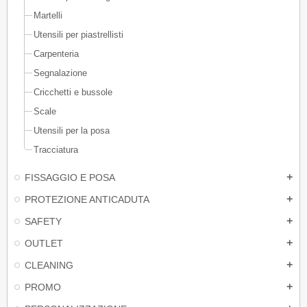
Martelli
Utensili per piastrellisti
Carpenteria
Segnalazione
Cricchetti e bussole
Scale
Utensili per la posa
Tracciatura
FISSAGGIO E POSA
add
PROTEZIONE ANTICADUTA
add
SAFETY
add
OUTLET
add
CLEANING
add
PROMO
add