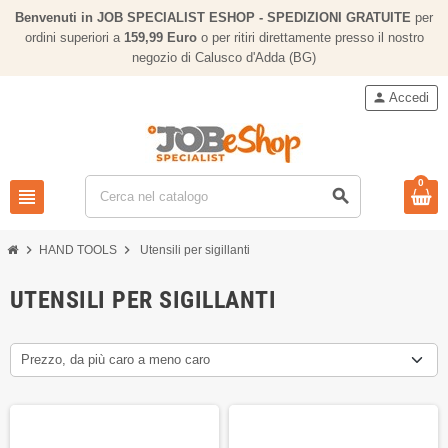
Benvenuti in JOB SPECIALIST ESHOP - SPEDIZIONI GRATUITE
per
ordini superiori a
159,
99 Euro
o per ritiri direttamente presso il nostro
negozio di Calusco d'Adda (BG)
person
Accedi
0
view_headline
search
chevron_right
chevron_right
HAND TOOLS
Utensili per sigillanti
UTENSILI PER SIGILLANTI
Prezzo, da più caro a meno caro