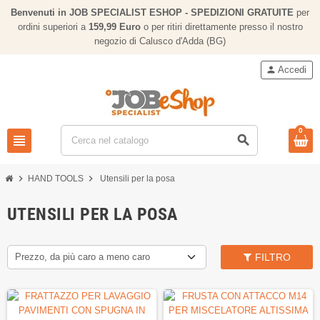
Benvenuti in JOB SPECIALIST ESHOP - SPEDIZIONI GRATUITE
per
ordini superiori a
159,
99 Euro
o per ritiri direttamente presso il nostro
negozio di Calusco d'Adda (BG)
person
Accedi
0
view_headline
search
chevron_right
chevron_right
HAND TOOLS
Utensili per la posa
UTENSILI PER LA POSA
Prezzo, da più caro a meno caro
FILTRO