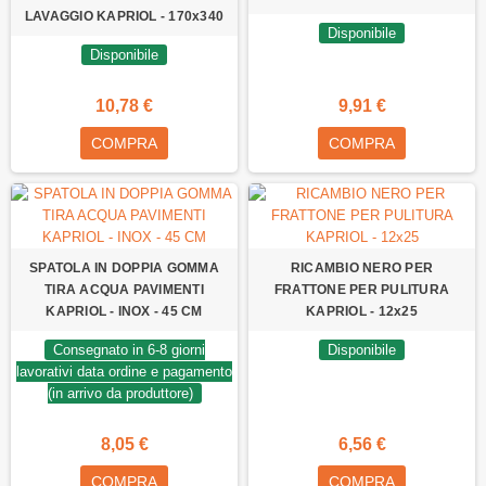
LAVAGGIO KAPRIOL - 170x340
Disponibile
Disponibile
10,78 €
9,91 €
COMPRA
COMPRA
SPATOLA IN DOPPIA GOMMA
RICAMBIO NERO PER
TIRA ACQUA PAVIMENTI
FRATTONE PER PULITURA
KAPRIOL - INOX - 45 CM
KAPRIOL - 12x25
Consegnato in 6-8 giorni
Disponibile
lavorativi data ordine e pagamento
(in arrivo da produttore)
8,05 €
6,56 €
COMPRA
COMPRA