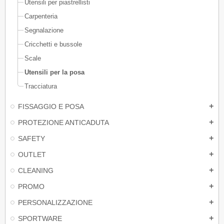
Utensili per piastrellisti
Carpenteria
Segnalazione
Cricchetti e bussole
Scale
Utensili per la posa
Tracciatura
FISSAGGIO E POSA
add
PROTEZIONE ANTICADUTA
add
SAFETY
add
OUTLET
add
CLEANING
add
PROMO
add
PERSONALIZZAZIONE
add
SPORTWARE
add